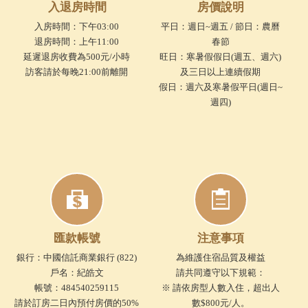
入退房時間
房價說明
入房時間：下午03:00
平日：週日~週五 / 節日：農曆
退房時間：上午11:00
春節
延遲退房收費為500元/小時
旺日：寒暑假假日(週五、週六)
訪客請於每晚21:00前離開
及三日以上連續假期
假日：週六及寒暑假平日(週日~
週四)
匯款帳號
注意事項
銀行：中國信託商業銀行 (822)
為維護住宿品質及權益
戶名：紀皓文
請共同遵守以下規範：
帳號：484540259115
※ 請依房型人數入住，超出人
請於訂房二日內預付房價的50%
數$800元/人。