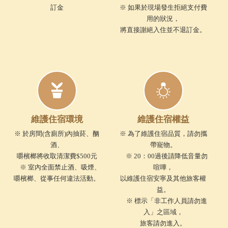
訂金
※ 如果於現場發生拒絕支付費
用的狀況，
將直接謝絕入住並不退訂金。
維護住宿環境
維護住宿權益
※ 於房間(含廁所)內抽菸、酗
※ 為了維護住宿品質，請勿攜
酒、
帶寵物。
嚼檳榔將收取清潔費$500元
※ 20：00過後請降低音量勿
※ 室內全面禁止酒、吸煙、
喧嘩，
嚼檳榔、從事任何違法活動。
以維護住宿安寧及其他旅客權
益。
※ 標示「非工作人員請勿進
入」之區域，
旅客請勿進入。